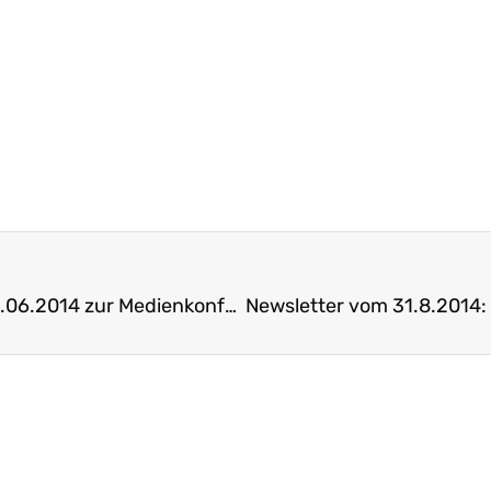
Mediencommuniqué und LVB-Newsletter vom 23.06.2014 zur Medienkonferenz der BKSD zum Stand der Umsetzung der Bildungsharmonisierung